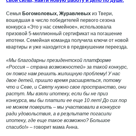
свои силы, найти новую работу и дело по душе.
Семья
Богомоловых, Журавлевых
из Твери,
вошедшая в число победителей первого сезона
конкурса «Это у нас семейное», использовала
призовой 5-миллионный сертификат на погашение
ипотеки. Семейная команда получила ключи от новой
квартиры и уже находится в предвкушении переезда.
«Мы благодарны президентской платформе
«Россия – страна возможностей» за такой конкурс,
он помог нам решить жилищную проблему! У нас
двое детей, пришло время расширяться, потому
что и Севе, и Святу нужно свое пространство, они
растут. Мы взяли ипотеку, если бы не приз
конкурса, мы бы платили ее еще 10 лет! До сих пор
не можем поверить – мы участвовали в конкурсе
ради удовольствия, а в результате погасили
ипотеку, где еще такое возможно? Большое
спасибо!»
– говорит мама Анна.