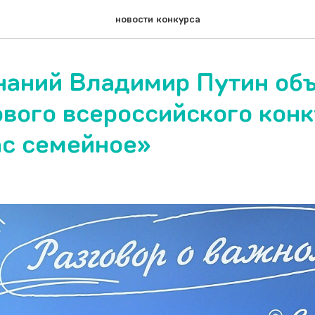
новости конкурса
наний Владимир Путин объ
ового всероссийского кон
ас семейное»