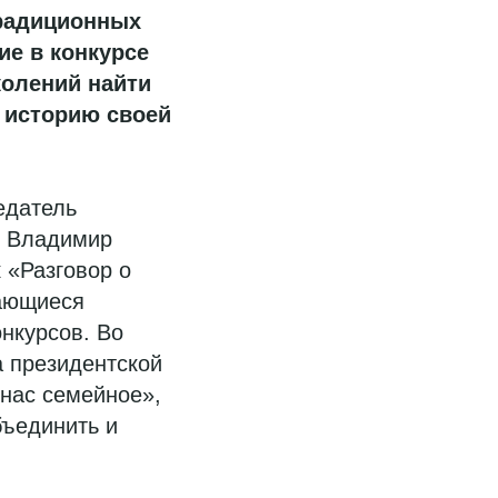
традиционных
ие в конкурсе
колений найти
 историю своей
едатель
» Владимир
 «Разговор о
дающиеся
нкурсов. Во
а президентской
 нас семейное»,
бъединить и