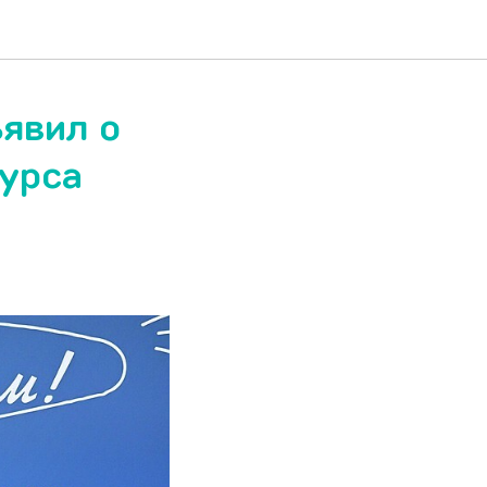
явил о
курса