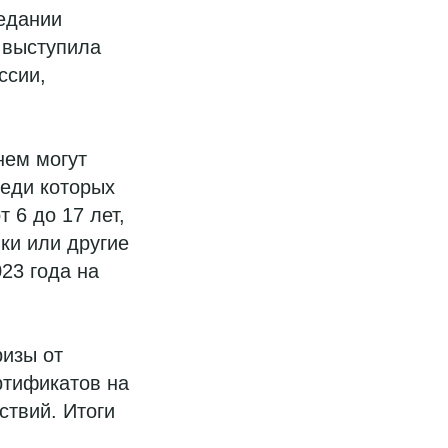
седании
 выступила
ссии,
нем могут
реди которых
 6 до 17 лет,
ки или другие
23 года на
ризы от
ртификатов на
твий. Итоги