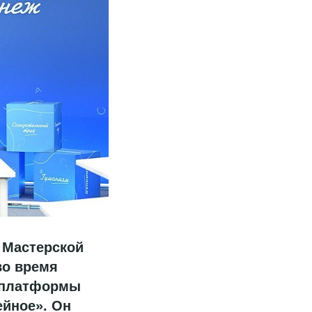
 Мастерской
во время
й платформы
ейное». Он