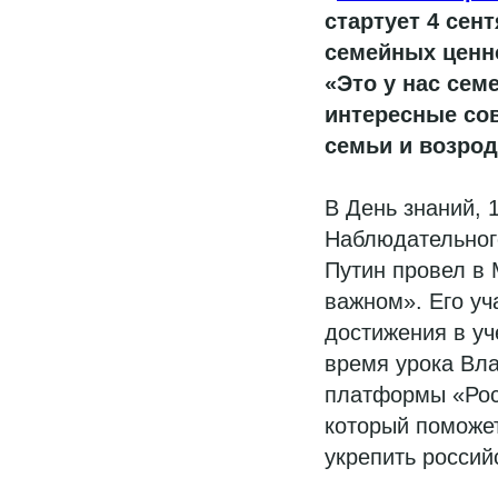
стартует 4 сен
семейных ценно
«Это у нас сем
интересные со
семьи и возро
В День знаний, 
Наблюдательног
Путин провел в 
важном». Его у
достижения в уч
время урока Вла
платформы «Росс
который поможет
укрепить россий