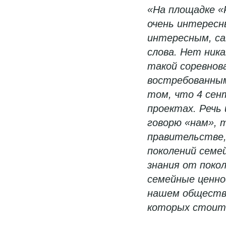
«На площадке «
очень интересн
интересным, са
слова. Нет ник
такой соревнов
востребованным
том, что 4 сен
проектах. Речь 
говорю «нам», 
правительстве,
поколений семе
знания от поко
семейные ценно
нашем обществе
которых стоит 