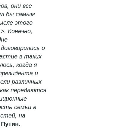
ов, они все
был бы самым
ысле этого
>. Конечно,
йне
 договорились о
частие в таких
лось, когда я
 президента и
ели различных
 как передаются
диционные
ость семьи в
стей, на
 Путин
.