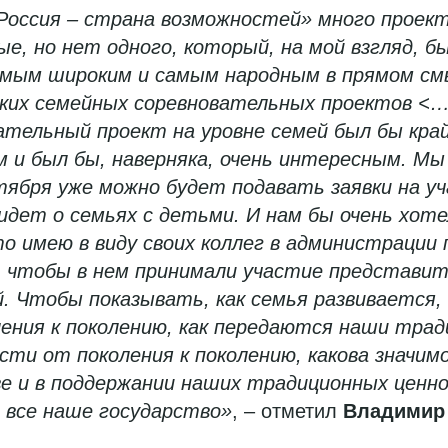
Россия – страна возможностей» много проект
ые, но нет одного, который, на мой взгляд, 
мым широким и самым народным в прямом см
аких семейных соревновательных проектов <…
ательный проект на уровне семей был бы кра
 и был бы, наверняка, очень интересным. Мы
тября уже можно будет подавать заявки на у
идет о семьях с детьми. И нам бы очень хоте
то имею в виду своих коллег в администрации
 чтобы в нем принимали участие представит
й. Чтобы показывать, как семья развивается,
ления к поколению, как передаются наши тра
сти от поколения к поколению, какова значим
 и в поддержании наших традиционных ценно
все наше государство»
, – отметил
Владимир